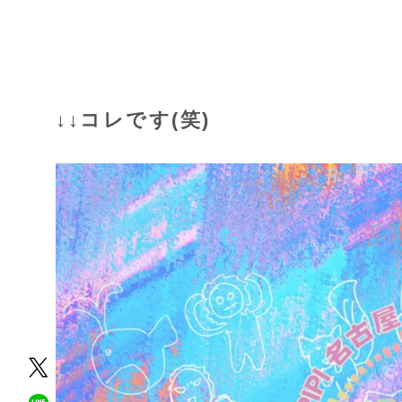
↓↓
コレ
です(笑)