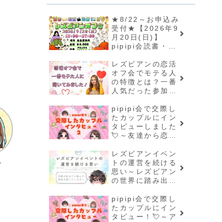
★8/22～お申込み
受付★【2026年9
月20日(日)】
pipipi会読書・映
画・美術好きレズ
ビアンオフ会📖🎥
レズビアンの恋活
🖼️
オフ会でモテる人
の特徴とは？一番
人気だった参加者
様に聞いてみまし
た！🥰✨
pipipi会で交際し
たカップルにイン
タビューしました
💘～友達から恋人
へ。お二人に聞い
た、マッチングシ
レズビアンイベン
ん
ステムが繋いだご
トの運営を続ける
縁～
思い～レズビアン
の世界に踏み出し
て人生が変わった
～
pipipi会で交際し
く
たカップルにイン
タビュー！💘～ア