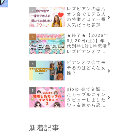
画・美術好きレズ
ビアンオフ会📖🎥
レズビアンの恋活
🖼️
オフ会でモテる人
の特徴とは？一番
人気だった参加者
様に聞いてみまし
た！🥰✨
★終了★【2026年
6月20日(土)】年
代別🫶1対1🫶恋活
レズビアンオフ会
♥️
ビアンオフ会でモ
テるのはどんな女
性？
pipipi会で交際し
たカップルにイン
タビューしました
💘～友達から恋人
へ。お二人に聞い
た、マッチングシ
ステムが繋いだご
新着記事
縁～