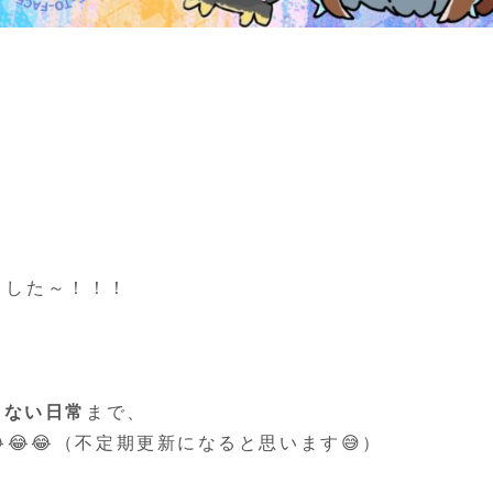
ました～！！！
らない日常
まで、
😂😂（不定期更新になると思います😅）