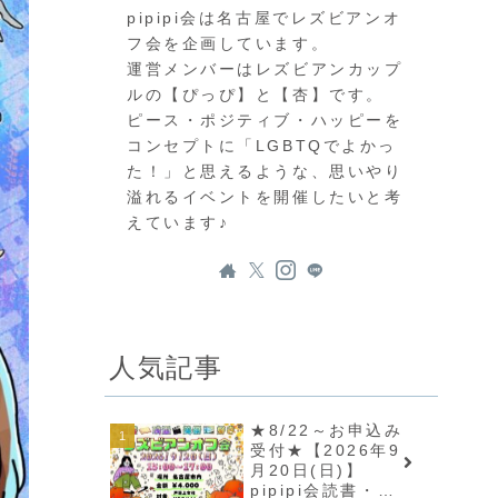
pipipi会は名古屋でレズビアンオ
フ会を企画しています。
運営メンバーはレズビアンカップ
ルの【ぴっぴ】と【杏】です。
ピース・ポジティブ・ハッピーを
コンセプトに「LGBTQでよかっ
た！」と思えるような、思いやり
溢れるイベントを開催したいと考
えています♪
人気記事
★8/22～お申込み
受付★【2026年9
月20日(日)】
pipipi会読書・映