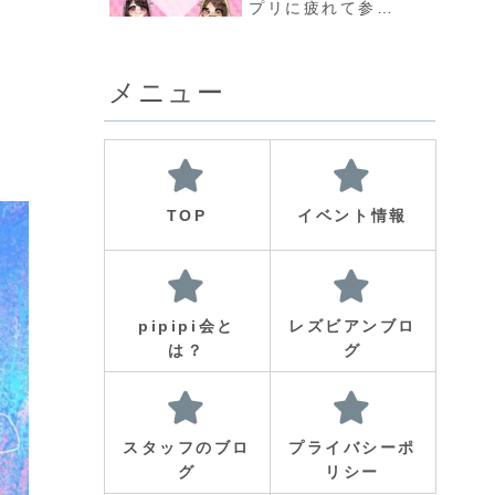
プリに疲れて参加
したオフ会で出会
い、3回目のデー
トでお付合い～
メニュー
TOP
イベント情報
pipipi会と
レズビアンブロ
は？
グ
スタッフのブロ
プライバシーポ
グ
リシー