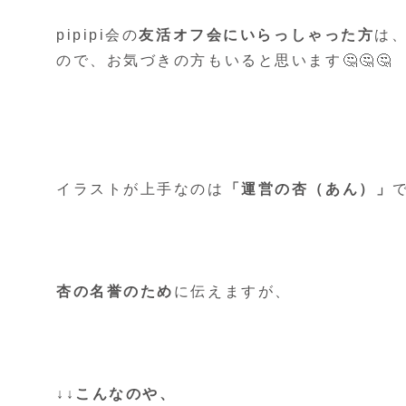
pipipi会の
友活オフ会にいらっしゃった方
は
ので、お気づきの方もいると思います🤔🤔🤔
イラストが上手なのは
「運営の杏（あん）」
で
杏の名誉のため
に伝えますが、
↓↓こんなのや、