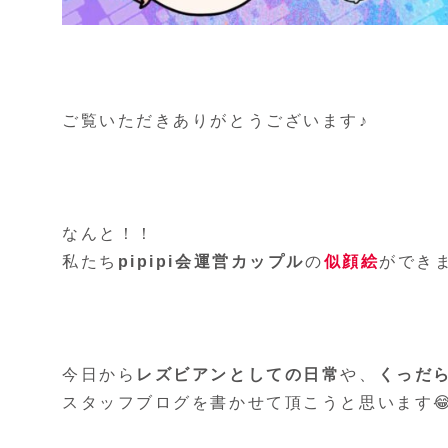
ご覧いただきありがとうございます♪
なんと！！
私たち
pipipi会運営カップル
の
似顔絵
ができ
今日から
レズビアンとしての日常
や、
くっだ
スタッフブログを書かせて頂こうと思います😂