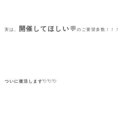
開催してほしい
💬
実は、
のご要望多数！！！
ついに復活します
💘💘💘