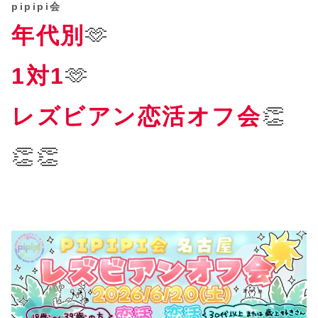
pipipi会
年代別
🫶
1対1
🫶
レズビアン恋活オフ会
👏
👏👏