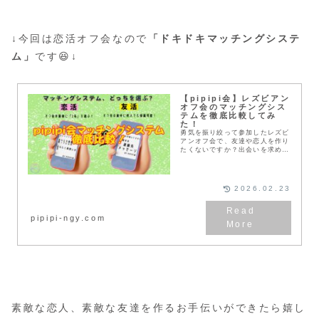
↓今回は恋活オフ会なので
「ドキドキマッチングシステ
ム」
です😆↓
【pipipi会】レズビアン
オフ会のマッチングシス
テムを徹底比較してみ
た！
勇気を振り絞って参加したレズビ
アンオフ会で、友達や恋人を作り
たくないですか？出会いを求めて
いる方必見！pipipi会では参加者
様同士の連絡先交換を徹底サポー
トするためにマッチングシステム
を独自開発してます♪自分から連
2026.02.23
絡先を聞くのが苦手な方や、レズ
ビアンオフ会初心者の方には特に
オススメのマッチングシステムで
pipipi-ngy.com
す！
素敵な恋人、素敵な友達を作るお手伝いができたら嬉し