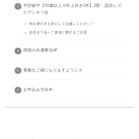
💜詳細💜【30歳以上※年上好きOK】2部：恋活レズ
ビアンオフ会
初心者の方も安心してお越しください！
恋活オフ会へご参加に際するご注意
両部の共通事項🌈
素敵なご縁になりますように🥤
お申込み方法🌸