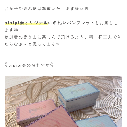
お菓子や飲み物は準備いたします🍪🍬🥛
pipipi会オリジナル
の
名札
や
パンフレット
もお渡しし
ます😆
参加者の皆さまに楽しんで頂けるよう、精一杯工夫でき
たらなぁ～と思ってます✨
👇pipipi会の名札です👇