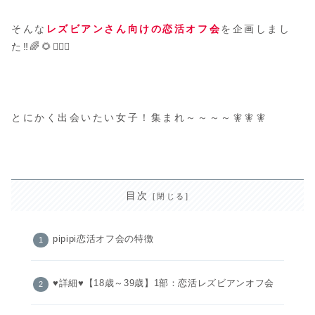
そんな
レズビアンさん向けの恋活オフ会
を企画しまし
た‼️🌈🌻👩‍❤️‍👩
とにかく出会いたい女子！集まれ～～～～🧚🧚🧚
目次
pipipi恋活オフ会の特徴
♥️詳細♥️【18歳～39歳】1部：恋活レズビアンオフ会