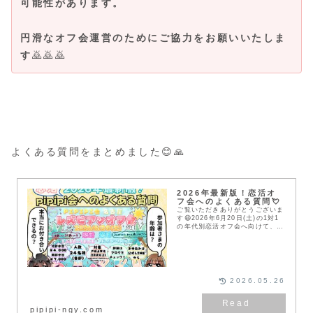
可能性があります。
円滑なオフ会運営のためにご協力をお願いいたしま
す
🙇🙇🙇
よくある質問をまとめました😊🙏
2026年最新版！恋活オ
フ会へのよくある質問💘
ご覧いただきありがとうございま
す😆2026年6月20日(土)の1対1
の年代別恋活オフ会へ向けて、公
式LINEからよくいただくご質問
をまとめたいと思います🙏✨✨ご
参加に際して、迷っている方や悩
んでいる方...
2026.05.26
pipipi-ngy.com