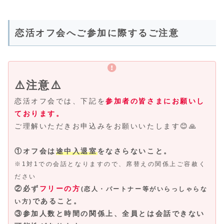
恋活オフ会へご参加に際するご注意
⚠️注意⚠️
恋活オフ会では、下記を
参加者の皆さまにお願いし
ております。
ご理解いただきお申込みをお願いいたします😊🙏
①オフ会は
途中入退室
をなさらないこと。
※1対1での会話となりますので、席替えの関係上ご容赦く
ださい
②必ず
フリーの方
(恋人・パートナー等がいらっしゃらな
であること。
い方)
③参加人数と時間の関係上、全員とは会話できない