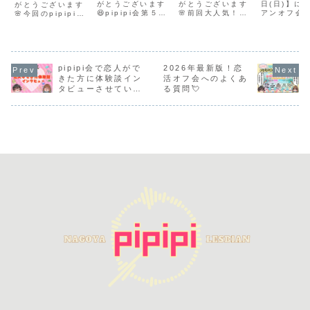
回恋活＆友活
がとうございます
pipipi会読
がとうございます
回恋活レ
日(日)】に
ビアンオタク
がとうございます
😆pipipi会第５回
🌸前回大人気！大
アンオフ会
🌸今回のpipipi会
レズビアンオ
書・映画・美
アンオフ
オフ会🧚
ビアンオフ会を開
盛況！だったオタ
1対1の2部
はいつもと違
フ会開催しま
術好きレズビ
催決定！
催いたします🎊🎊
クオフ会に続き趣
催します♪
う！！運営「杏」
🎊【2025年6月
味オフ会が帰って
古屋周辺。
考案！pipipi会お
す🌈
アンオフ会📖
28日(土)】pipipi
くる❣️❣️❣️今回はコ
性格や趣味
試し企画！🎮レズ
🎥🖼️
会第５回ビアンオ
チラ‼️‼️‼️読書・映
チングでき
ビアンオタクオフ
フ会開催決定！🌈
画・美術好きレズ
があります
会📲を開催しま
pipipi会で恋人がで
2026年最新版！恋
pipipi会第５回ビ
ビアンオフ会📖🎥
る方はHPを
す！🪄アニメが好
きた方に体験談イン
活オフ会へのよくあ
アンオフ会の詳細
🖼️秋といえば…📚
ク！
き！！🪄漫画が好
タビューさせていた
る質問💘
🌈今回は恋活＆友
読書が好き！🎬映
き！！🪄ゲームが
だきました！
活の2部制で開催
画が好き！🖼美術
好き！！🪄アイド
します👏...
鑑賞が好き！な...
ルが好き！！🪄推
しがいる！...