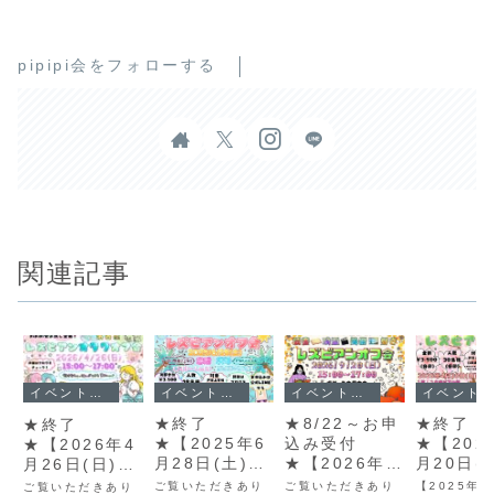
pipipi会をフォローする
関連記事
イベント情報
イベント情報
イベント情報
イベント情報
★終了
★8/22～お申
★終了
★終了
★【2025年6
込み受付
★【202
★【2026年4
月28日(土)】
★【2026年9
月20日(
月26日(日)】
pipipi会第5
月20日(日)】
pipipi
pipipi会レズ
ご覧いただきあり
ご覧いただきあり
【2025年4
ご覧いただきあり