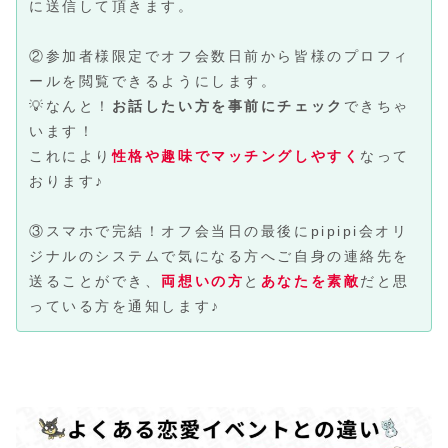
に送信して頂きます。
②参加者様限定でオフ会数日前から皆様のプロフィ
ールを閲覧できるようにします。
💡なんと！
お話したい方を事前にチェック
できちゃ
います！
これにより
性格や趣味でマッチングしやすく
なって
おります♪
③スマホで完結！オフ会当日の最後にpipipi会オリ
ジナルのシステムで気になる方へご自身の連絡先を
送ることができ、
両想いの方
と
あなたを素敵
だと思
っている方を通知します♪