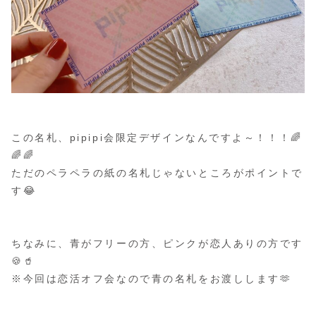
この名札、pipipi会限定デザインなんですよ～！！！🌈
🌈🌈
ただのペラペラの紙の名札じゃないところがポイントで
す😂
ちなみに、青がフリーの方、ピンクが恋人ありの方です
🍪🥤
※今回は恋活オフ会なので青の名札をお渡しします🫶